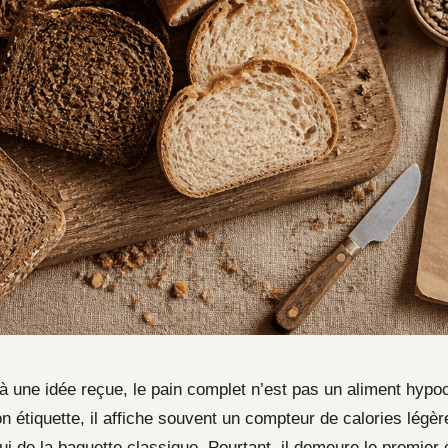
à une idée reçue, le pain complet n’est pas un aliment hypoc
n étiquette, il affiche souvent un compteur de calories légè
ui de la baguette classique. Pourtant, il demeure le premier