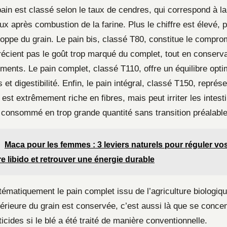
ain est classé selon le taux de cendres, qui correspond à la
x après combustion de la farine. Plus le chiffre est élevé, p
loppe du grain. Le pain bis, classé T80, constitue le compro
récient pas le goût trop marqué du complet, tout en conserv
iments. Le pain complet, classé T110, offre un équilibre opti
s et digestibilité. Enfin, le pain intégral, classé T150, représ
Il est extrêmement riche en fibres, mais peut irriter les intest
st consommé en trop grande quantité sans transition préalable
Maca pour les femmes : 3 leviers naturels pour réguler v
e libido et retrouver une énergie durable
stématiquement le pain complet issu de l’agriculture biolog
érieure du grain est conservée, c’est aussi là que se concen
icides si le blé a été traité de manière conventionnelle.