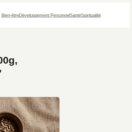
Bien-être
Développement Personnel
Santé
Spiritualité
00g,
?