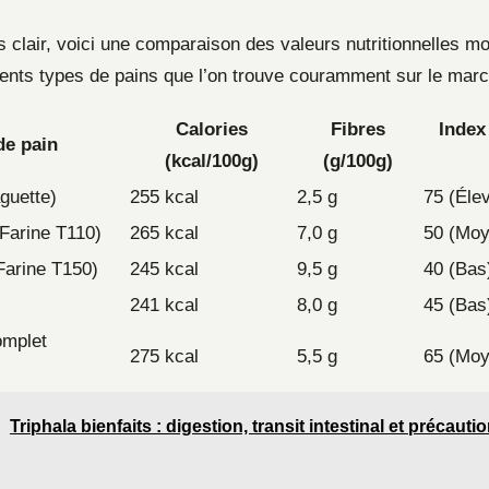
us clair, voici une comparaison des valeurs nutritionnelles 
rents types de pains que l’on trouve couramment sur le marc
Calories
Fibres
Index
de pain
(kcal/100g)
(g/100g)
guette)
255 kcal
2,5 g
75 (Éle
Farine T110)
265 kcal
7,0 g
50 (Moy
(Farine T150)
245 kcal
9,5 g
40 (Bas
241 kcal
8,0 g
45 (Bas
omplet
275 kcal
5,5 g
65 (Moy
Triphala bienfaits : digestion, transit intestinal et précauti