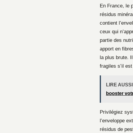
En France, le p
résidus minérau
contient l’enve
ceux qui n’app
partie des nutr
apport en fibre
la plus brute. 
fragiles s’il e
LIRE AUSSI
booster votr
Privilégiez sy
l’enveloppe ext
résidus de pest