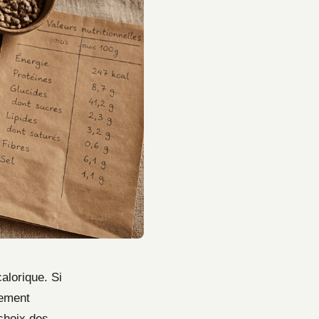
alorique. Si
rement
 choix des