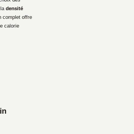
 la
densité
n complet offre
e calorie
in