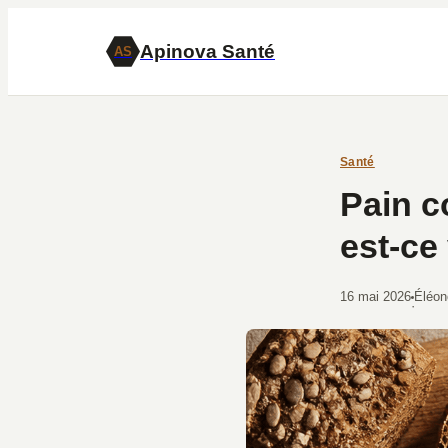
Apinova Santé
AS
Santé
Pain c
est-ce
16 mai 2026
Éléon
·