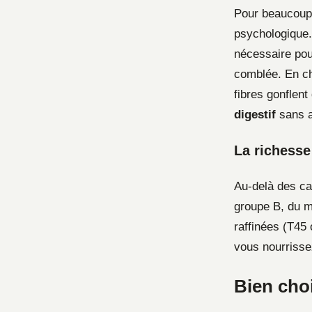
Pour beaucoup 
psychologique. 
nécessaire pour
comblée. En ch
fibres gonflent
digestif
sans av
La richesse
Au-delà des ca
groupe B, du m
raffinées (T45 
vous nourrissez
Bien choi