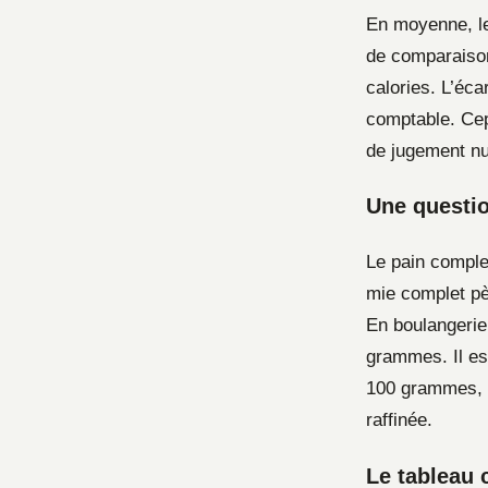
En moyenne, le
de comparaison
calories. L’éca
comptable. Cep
de jugement nut
Une questio
Le pain comple
mie complet pè
En boulangerie
grammes. Il es
100 grammes, 
raffinée.
Le tableau 