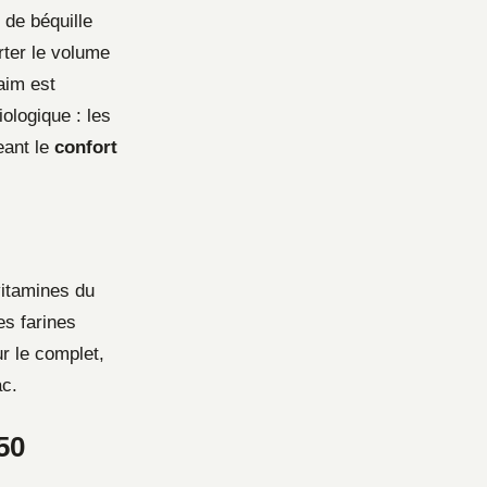
de béquille
rter le volume
aim est
ologique : les
eant le
confort
itamines du
es farines
ur le complet,
ac.
50