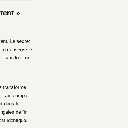
tent »
ment. Le secret
, on conserve le
t l’amidon pur.
e transforme
le pain complet
nt dans le
ingales de fin
est identique.