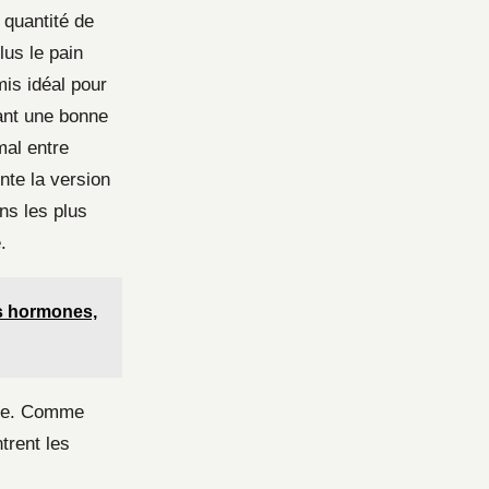
 quantité de
lus le pain
mis idéal pour
ant une bonne
mal entre
ente la version
ins les plus
.
os hormones,
ique. Comme
trent les