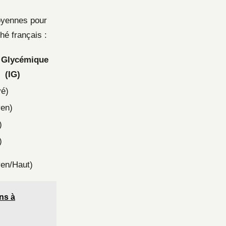
moyennes pour
hé français :
 Glycémique
(IG)
vé)
en)
)
)
en/Haut)
ons à