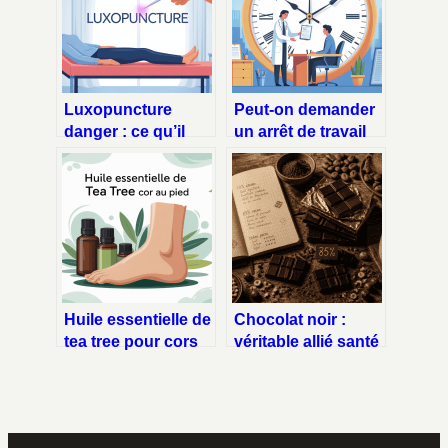
Luxopuncture
Peut-on demander
danger : ce qu’il
un arrêt de travail
faut vraiment savoir
pour le lendemain :
avant de se lancer
ce qu’il faut savoir
Huile essentielle de
Chocolat noir :
tea tree pour cors
véritable allié santé
au pied : mode
ou bombe
d’emploi complet
calorique sous
influence ?