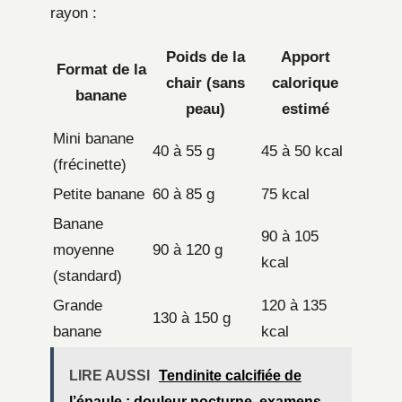
rayon :
Poids de la
Apport
Format de la
chair (sans
calorique
banane
peau)
estimé
Mini banane
40 à 55 g
45 à 50 kcal
(frécinette)
Petite banane
60 à 85 g
75 kcal
Banane
90 à 105
moyenne
90 à 120 g
kcal
(standard)
Grande
120 à 135
130 à 150 g
banane
kcal
LIRE AUSSI
Tendinite calcifiée de
l’épaule : douleur nocturne, examens