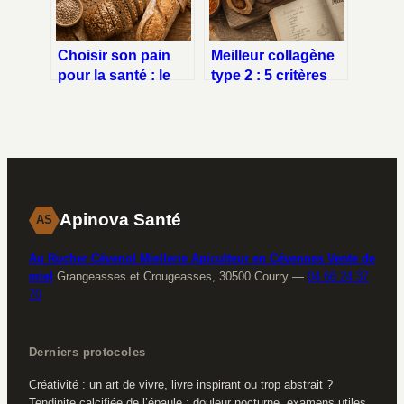
Choisir son pain
Meilleur collagène
pour la santé : le
type 2 : 5 critères
guide des farines,
pour choisir entre
de l’index
efficacité articulaire
glycémique et du
et biodisponibilité
levain
Apinova Santé
AS
Au Rucher Cévenol Miellerie Apiculteur en Cévennes Vente de
miel
Grangeasses et Crougeasses, 30500 Courry
—
04 66 24 37
70
Derniers protocoles
Créativité : un art de vivre, livre inspirant ou trop abstrait ?
Tendinite calcifiée de l’épaule : douleur nocturne, examens utiles