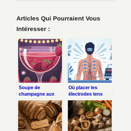
Articles Qui Pourraient Vous
Intéresser :
Soupe de
Où placer les
champagne aux
électrodes tens
framboises : la
pour soulager la
recette chic qui
douleur
reste facile
efficacement