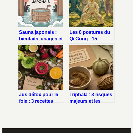
Sauna japonais :
Les 8 postures du
bienfaits, usages et
Qi Gong : 15
conseils pour en
minutes pour
profiter pleinement
dénouer vos
tensions et
revitaliser votre
corps
Jus détox pour le
Triphala : 3 risques
foie : 3 recettes
majeurs et les
naturelles pour
signes d’alerte
purifier votre
pour votre santé
organisme et
retrouver votre