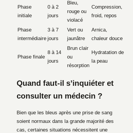
Bleu,
Phase
0 à 2
Compression,
rouge ou
initiale
jours
froid, repos
violacé
Phase
3 à 7
Vert ou
Arnica,
intermédiaire
jours
jaunâtre
chaleur douce
Brun clair
8 à 14
Hydratation de
Phase finale
ou
jours
la peau
résorption
Quand faut-il s’inquiéter et
consulter un médecin ?
Bien que les bleus après une prise de sang
soient normaux dans la grande majorité des
cas, certaines situations nécessitent une