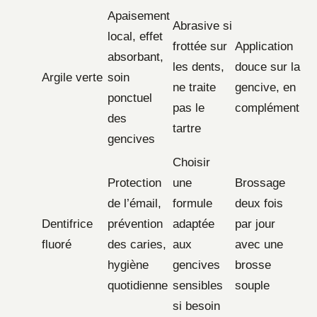
Apaisement
Abrasive si
local, effet
frottée sur
Application
absorbant,
les dents,
douce sur la
Argile verte
soin
ne traite
gencive, en
ponctuel
pas le
complément
des
tartre
gencives
Choisir
Protection
une
Brossage
de l’émail,
formule
deux fois
Dentifrice
prévention
adaptée
par jour
fluoré
des caries,
aux
avec une
hygiène
gencives
brosse
quotidienne
sensibles
souple
si besoin