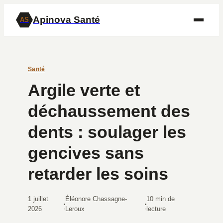
Apinova Santé
AS
Santé
Argile verte et
déchaussement des
dents : soulager les
gencives sans
retarder les soins
1 juillet
Éléonore Chassagne-
10 min de
·
·
2026
Leroux
lecture