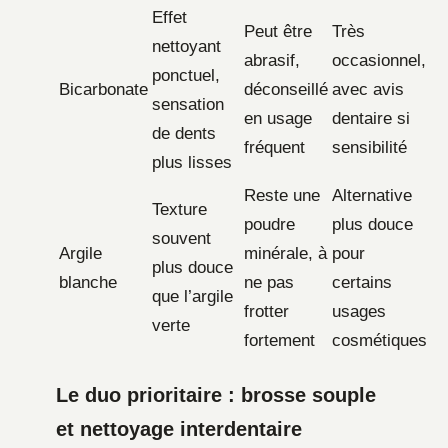
Effet
Peut être
Très
nettoyant
abrasif,
occasionnel,
ponctuel,
Bicarbonate
déconseillé
avec avis
sensation
en usage
dentaire si
de dents
fréquent
sensibilité
plus lisses
Reste une
Alternative
Texture
poudre
plus douce
souvent
Argile
minérale, à
pour
plus douce
blanche
ne pas
certains
que l’argile
frotter
usages
verte
fortement
cosmétiques
Le duo prioritaire : brosse souple
et nettoyage interdentaire