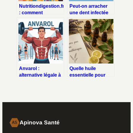
Nutritiondigestion.fr
Peut-on arracher
: comment
une dent infectée
structurer un site
sans risque ?
de référence sur la
conseils et limites
digestion
Anvarol :
Quelle huile
alternative légale à
essentielle pour
l’anavar pour des
débuter ? Sommeil,
muscles plus secs
immunité et 3
erreurs de dosage
à éviter
Apinova Santé
AS