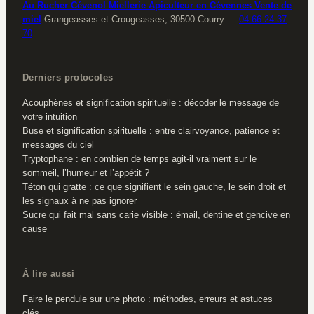
Au Rucher Cévenol Miellerie Apiculteur en Cévennes Vente de
miel
Grangeasses et Crougeasses, 30500 Courry
—
04 66 24 37
70
Derniers protocoles
Acouphènes et signification spirituelle : décoder le message de
votre intuition
Buse et signification spirituelle : entre clairvoyance, patience et
messages du ciel
Tryptophane : en combien de temps agit-il vraiment sur le
sommeil, l’humeur et l’appétit ?
Téton qui gratte : ce que signifient le sein gauche, le sein droit et
les signaux à ne pas ignorer
Sucre qui fait mal sans carie visible : émail, dentine et gencive en
cause
À lire aussi
Faire le pendule sur une photo : méthodes, erreurs et astuces
clés